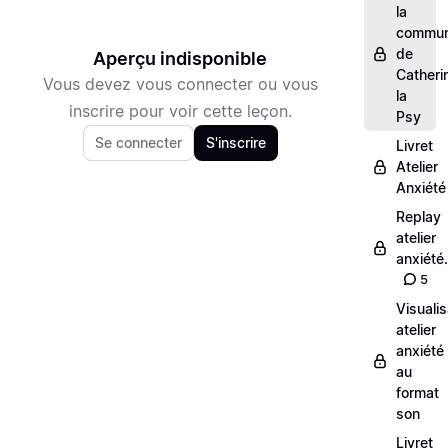
la
commun
de
Aperçu indisponible
Catheri
Vous devez vous connecter ou vous
la
inscrire pour voir cette leçon.
Psy
Se connecter
S'inscrire
Livret
Atelier
Anxiété
Replay
atelier
anxiéte
5
Visualis
atelier
anxiété
au
format
son
Livret