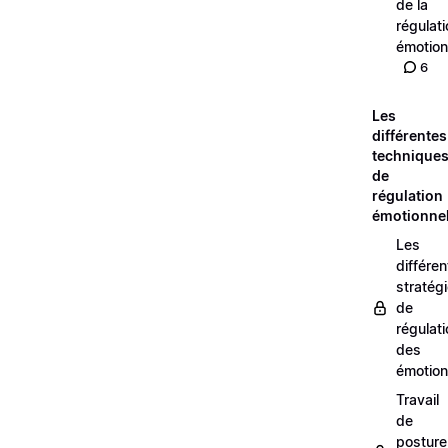
de la
régulat
émotion
6
Les
différentes
technique
de
régulation
émotionnel
Les
différe
stratég
de
régulat
des
émotio
Travail
de
posture