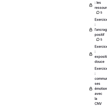
: les
ressour
5
Exercic
:
l'ancra
positif
5
Exercic
:
exposit
douce
Exercic
:
commun
ses
émotio
avec
la
CNV