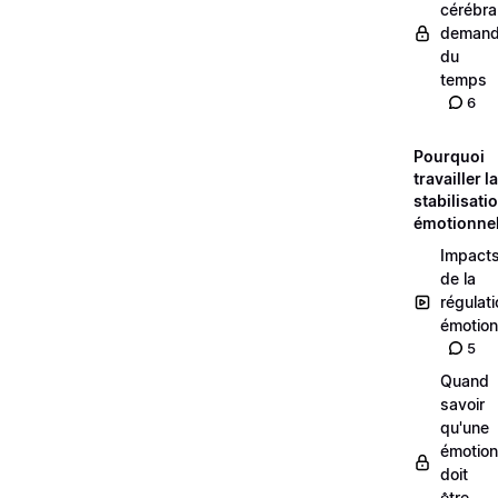
cérébra
deman
du
temps
6
Pourquoi
travailler la
stabilisati
émotionnel
Impact
de la
régulat
émotion
5
Quand
savoir
qu'une
émotion
doit
être