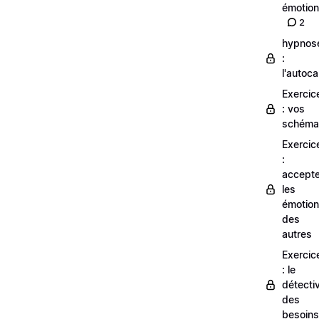
émotion
2
hypnos
:
l'autoca
Exercic
: vos
schém
Exercic
:
accepte
les
émotio
des
autres
Exercic
: le
détecti
des
besoins