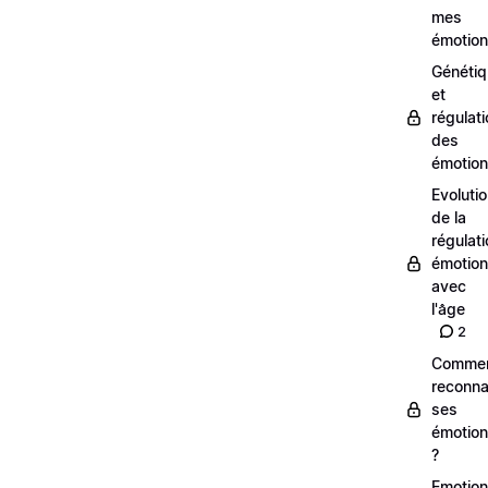
mes
émotio
Généti
et
régulat
des
émotio
Evoluti
de la
régulati
émotion
avec
l'âge
2
Comme
reconna
ses
émotio
?
Emotio