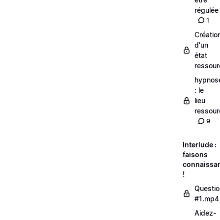
régulée
1
Créatio
d'un
état
ressour
hypnos
: le
lieu
ressour
9
Interlude :
faisons
connaissa
!
Questio
#1.mp4
Aidez-