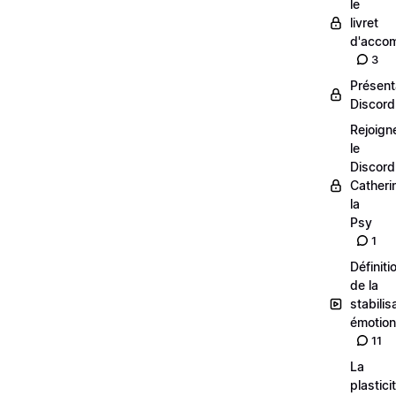
le
livret
d'acco
3
Présent
Discor
Rejoign
le
Discord
Catheri
la
Psy
1
Définiti
de la
stabilis
émotion
11
La
plasticit