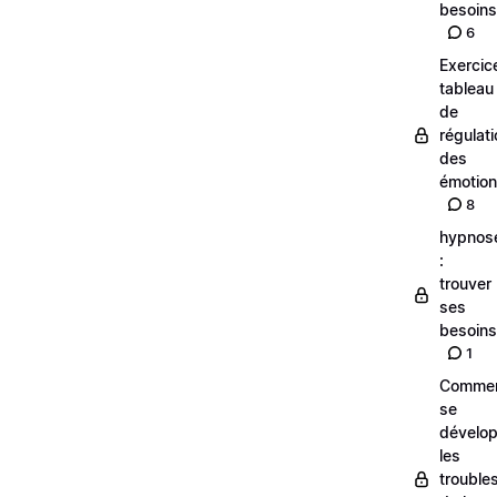
besoins
6
Exercic
tableau
de
régulat
des
émotio
8
hypnos
:
trouver
ses
besoins
1
Comme
se
dévelo
les
trouble