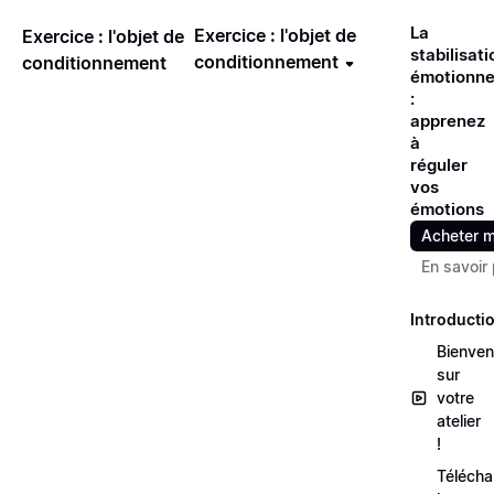
La
Exercice : l'objet de
Exercice : l'objet de
stabilisati
conditionnement
conditionnement
émotionne
:
apprenez
à
réguler
vos
émotions
Acheter m
En savoir 
Introducti
Bienve
sur
votre
atelier
!
Télécha