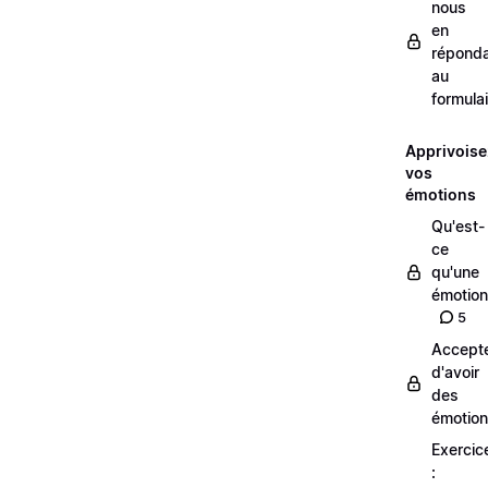
nous
en
répond
au
formulai
Apprivoise
vos
émotions
Qu'est-
ce
qu'une
émotion
5
Accept
d'avoir
des
émotio
Exercic
: