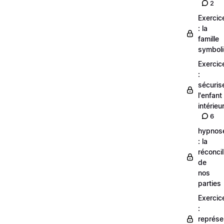
2
Exercic
: la
famille
symbol
Exercic
:
sécuris
l'enfant
intérieu
6
hypnos
: la
réconcil
de
nos
parties
Exercic
:
représe