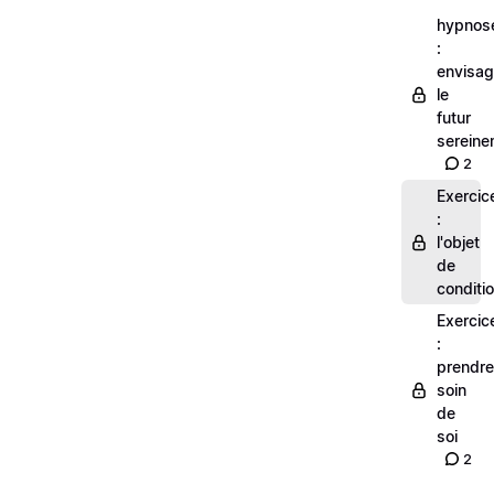
hypnos
:
envisag
le
futur
sereine
2
Exercic
:
l'objet
de
conditi
Exercic
:
prendre
soin
de
soi
2