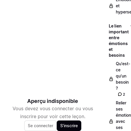
et
hypersen
Le lien
important
entre
émotions
et
besoins
Qu'est-
ce
qu'un
besoin
?
2
Aperçu indisponible
Relier
Vous devez vous connecter ou vous
ses
émotio
inscrire pour voir cette leçon.
avec
Se connecter
S'inscrire
ses